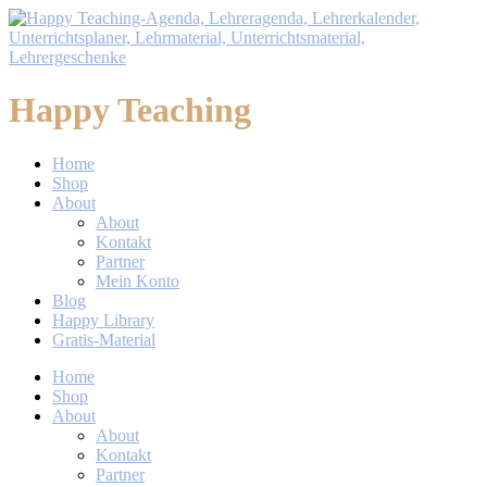
Happy Teaching
Home
Shop
About
About
Kontakt
Partner
Mein Konto
Blog
Happy Library
Gratis-Material
Home
Shop
About
About
Kontakt
Partner