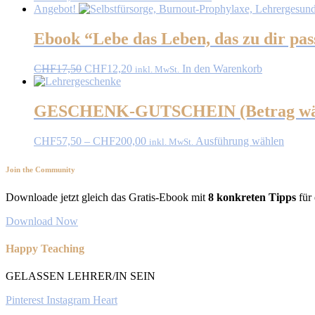
Angebot!
Ebook “Lebe das Leben, das zu dir pas
Ursprünglicher
Aktueller
CHF
17,50
CHF
12,20
In den Warenkorb
inkl. MwSt.
Preis
Preis
war:
ist:
CHF17,50
CHF12,20.
GESCHENK-GUTSCHEIN (Betrag wä
Preisspanne:
Dieses
CHF
57,50
–
CHF
200,00
Ausführung wählen
inkl. MwSt.
CHF57,50
Produk
bis
weist
Join the Community
CHF200,00
mehrer
Varian
Downloade jetzt gleich das Gratis-Ebook mit
8 konkreten Tipps
für 
auf.
Die
Download Now
Option
könne
Happy Teaching
auf
der
GELASSEN LEHRER/IN SEIN
Produk
gewähl
Pinterest
Instagram
Heart
werde