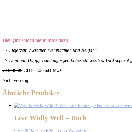
Hier gibt´s noch mehr Infos dazu
–> Lieferzeit: Zwischen Weihnachten und Neujahr
–> Kann mit Happy Teaching Agenda bestellt werden. Wird separat ge
Ursprünglicher
Aktueller
CHF
49,00
CHF
15,00
inkl. MwSt.
Preis
Preis
Nicht vorrätig
war:
ist:
CHF49,00
CHF15,00.
Ähnliche Produkte
Live Widly Well – Buch
CHF
29,90
In den Warenkorb
inkl. MwSt.