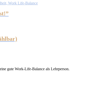
st!”
hlbar)
t
e
ten
eine gute Work-Life-Balance als Lehrperson.
en
n
tseite
t
n