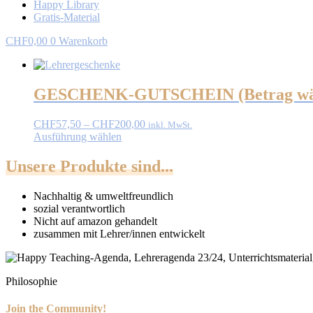
Happy Library
Gratis-Material
CHF
0,00
0
Warenkorb
GESCHENK-GUTSCHEIN (Betrag wä
Preisspanne:
CHF
57,50
–
CHF
200,00
inkl. MwSt.
CHF57,50
Ausführung wählen
Dieses
bis
Produkt
CHF200,00
Unsere Produkte sind...
weist
mehrere
Nachhaltig & umweltfreundlich
Varianten
sozial verantwortlich
auf.
Nicht auf amazon gehandelt
Die
zusammen mit Lehrer/innen entwickelt
Optionen
können
auf
der
Philosophie
Produktseite
gewählt
Join the Community!
werden