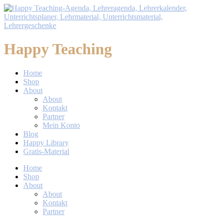
Happy Teaching
Home
Shop
About
About
Kontakt
Partner
Mein Konto
Blog
Happy Library
Gratis-Material
Home
Shop
About
About
Kontakt
Partner