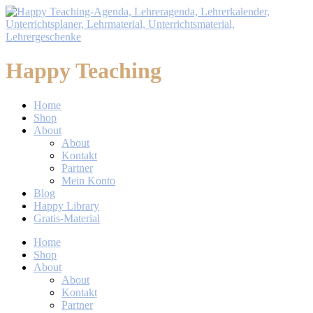
Happy Teaching
Home
Shop
About
About
Kontakt
Partner
Mein Konto
Blog
Happy Library
Gratis-Material
Home
Shop
About
About
Kontakt
Partner