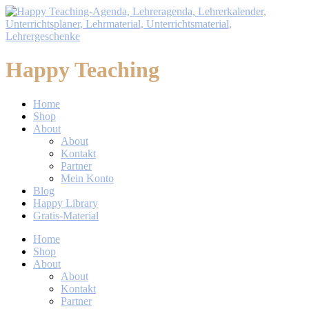
Happy Teaching
Home
Shop
About
About
Kontakt
Partner
Mein Konto
Blog
Happy Library
Gratis-Material
Home
Shop
About
About
Kontakt
Partner